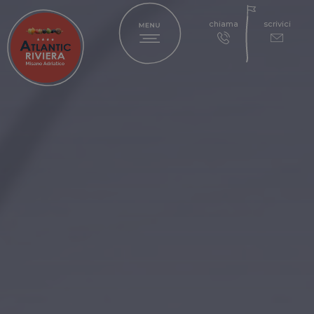
chiama
scrivici