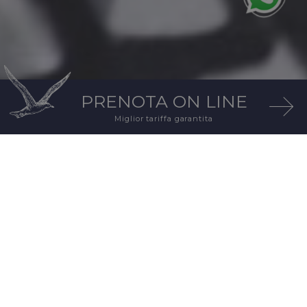
PRENOTA
ON LINE
Miglior tariffa
garantita
La colazione
HAI LASCIATO A CASA LA
SVEGLIA?
Finalmente puoi dormire quanto desideri,