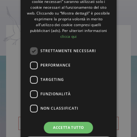
cookie necessari” saranno utilizzati solo i
cookie necessari al funzionamento del sito
web. Cliccando su “Mostra dettagli” è possibile
esprimere la propria volontà in merito
all’utilizzo dei cookie compresi quelli
pubblicitari (ads). Per ulteriori informazioni
clicca qui
STRETTAMENTE NECESSARI
© ATLANTIC RIVIERA HOTEL
PERFORMANCE
Via Sardegna, 28
-
47843
TARGETING
Misano Adriatico (RIMINI)
Tel.
+39 0541 614161
FUNZIONALITÀ
Email:
hotel@atlanticriviera.com
Dir. e Propr.: Fam. CASADEI
NON CLASSIFICATI
DOVE SIAMO
ACCETTA TUTTO