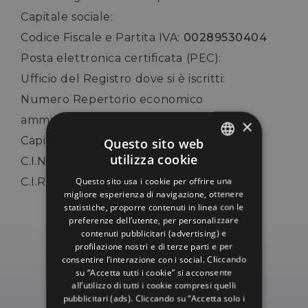
Capitale sociale:
Codice Fiscale e Partita IVA:
00289530404
Posta elettronica certificata (PEC):
Ufficio del Registro dove si è iscritti:
Numero Repertorio economico
amministrativo (Rea):
×
Capitale in bilancio (società di capitali):
Questo sito web
utilizza cookie
C.I.N. IT099005A1JXMPBXNX
ITALIAN
Questo sito usa i cookie per offrire una
C.I.R. 099005-AL-00001
ENGLISH
migliore esperienza di navigazione, ottenere
statistiche, proporre contenuti in linea con le
GERMAN
preferenze dell’utente, per personalizzare
contenuti pubblicitari (advertising) e
FRENCH
profilazione nostri e di terze parti e per
RUSSIAN
consentire l’interazione con i social. Cliccando
su “Accetta tutti i cookie” si acconsente
all’utilizzo di tutti i cookie compresi quelli
pubblicitari (ads). Cliccando su “Accetta solo i