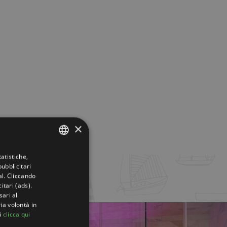
×
atistiche,
ITALIAN
ubblicitari
ENGLISH
al. Cliccando
itari (ads).
GERMAN
sari al
ia volontà in
FRENCH
i
clicca qui
RUSSIAN