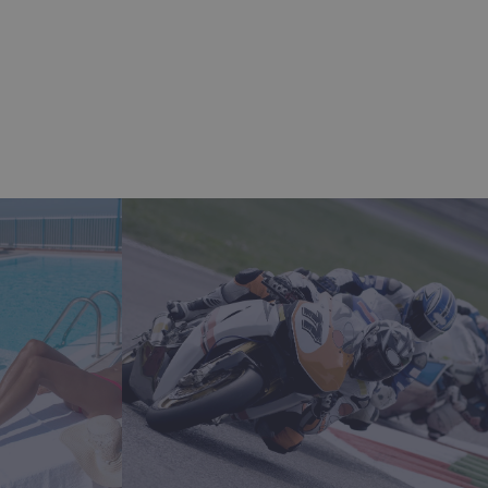
La fine del nome è un
er un account Google
-Script.com per ricordare
. È necessario che il banner
amente.
Descrizione
ni su come l'utente finale
trebbe aver visto prima di
a e aggiorna un valore
are e tenere traccia delle
ntenere lo stato della
citari come offerte in tempo
lytics, che è un
munemente utilizzato da
enti unici assegnando un
liente. È incluso in ogni
 di visitatori, sessioni e