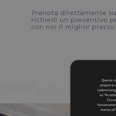
Prenota direttamente sul
richiedi un preventivo p
con noi il miglior prezzo
Questo si
proporre c
(advertising
su “Accetta
Clicca
funzionament
merito all