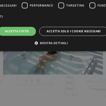
NECESSARI
PERFORMANCE
TARGETING
FUNZ
TI
ACCETTA TUTTO
ACCETTA SOLO I COOKIE NECESSARI
MOSTRA DETTAGLI
ttamente necessari
Performance
Targeting
Funzionalità
Non classif
ri consentono le funzionalità principali del sito web come l'accesso dell'utente e la gest
to correttamente senza i cookie strettamente necessari.
ovider / Dominio
Scadenza
Descrizione
w.atlanticriviera.com
2 ore
Questo cookie è stato scritto per aiutare con la si
attacchi Cross-Site Request Forgery.
tlanticriviera.com
54
Questo cookie è associato ai siti che utilizzano 
secondi
caricare altri script e codice in una pagina. Laddo
essere considerato come strettamente necessario p