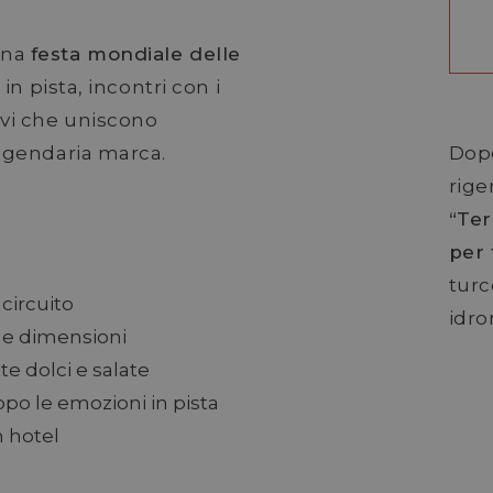
una
festa mondiale delle
 in pista, incontri con i
vi che uniscono
eggendaria marca.
Dopo
rige
“Ter
per 
turc
 circuito
idro
e e dimensioni
te dolci e salate
opo le emozioni in pista
n hotel