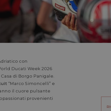
driatico con
l World Ducati Week 2026
a Casa di Borgo Panigale.
uit
“Marco Simoncelli” e
anno il cuore pulsante
ppassionati provenienti
R