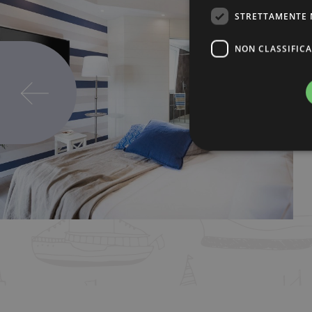
STRETTAMENTE 
NON CLASSIFICA
Stre
I cookie strettamente necessa
web non può essere utilizza
Nome
Pr
XSRF-TOKEN
ww
_dc_gtm_UA-
.a
77052431-1