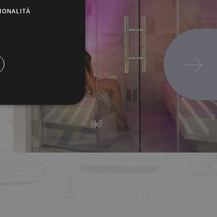
IONALITÀ
icati
ione dell'account. Il sito
curezza del sito a prevenire
Google Tag Manager per
ve viene utilizzato, può
oiché senza di esso, altri